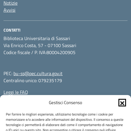
Notizie
Avvisi
CONTATTI
Biblioteca Universitaria di Sassari
Via Enrico Costa, 57 - 07100 Sassari
Codice fiscale / P. IVA:80004200905
PEC:
bu-ss@pec.cultura.gov.it
Centralino unico: 079235179
Leggi le FAQ
Prenotazione appuntamento
Gestisci Consenso
Segnalazione disservizio
Richiesta assistenza
Per fornire le migliori esperienze, utilizziamo tecnologie come i cookie per
Informativa privacy
memorizzare e/o accedere alle informazioni del dispositivo. Il consenso a queste
tecnologie ci permetterà di elaborare dati come il comportamento di navigazione
Note legali
o ID unici su questo sito. Non acconsentire o ritirare il consenso può influire