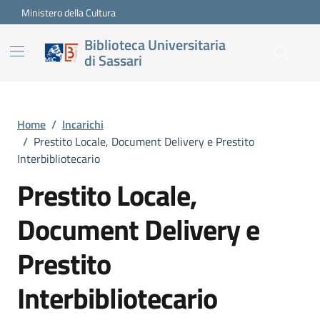
Vai ai contenuti
Vai al footer
Ministero della Cultura
Biblioteca Universitaria
di Sassari
Home
/
Incarichi
/
Prestito Locale, Document Delivery e Prestito
Interbibliotecario
Prestito Locale,
Document Delivery e
Prestito
Interbibliotecario