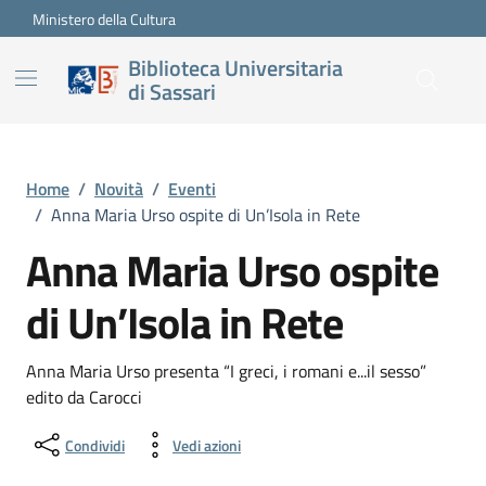
Vai ai contenuti
Vai al footer
Ministero della Cultura
Biblioteca Universitaria
di Sassari
Home
/
Novità
/
Eventi
/
Anna Maria Urso ospite di Un’Isola in Rete
Anna Maria Urso ospite
di Un’Isola in Rete
Anna Maria Urso presenta “I greci, i romani e...il sesso”
edito da Carocci
Condividi
Vedi azioni