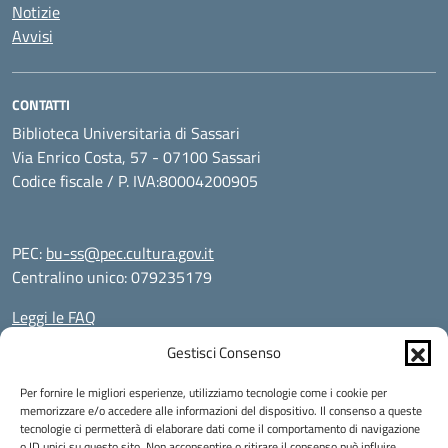
Notizie
Avvisi
CONTATTI
Biblioteca Universitaria di Sassari
Via Enrico Costa, 57 - 07100 Sassari
Codice fiscale / P. IVA:80004200905
PEC:
bu-ss@pec.cultura.gov.it
Centralino unico: 079235179
Leggi le FAQ
Prenotazione appuntamento
Gestisci Consenso
Segnalazione disservizio
Richiesta assistenza
Per fornire le migliori esperienze, utilizziamo tecnologie come i cookie per
Informativa privacy
memorizzare e/o accedere alle informazioni del dispositivo. Il consenso a queste
tecnologie ci permetterà di elaborare dati come il comportamento di navigazione
Note legali
o ID unici su questo sito. Non acconsentire o ritirare il consenso può influire