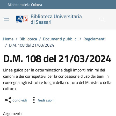
Vai ai contenuti
Vai al footer
Ministero della Cultura
Biblioteca Universitaria
di Sassari
Home
/
Biblioteca
/
Documenti pubblici
/
Regolamenti
/
D.M. 108 del 21/03/2024
D.M. 108 del 21/03/2024
Dettagli del documento
Linee guida per la determinazione degli importi minimi dei
canoni e dei corrispettivi per la concessione d’uso dei beni in
consegna agli istituti e luoghi della cultura del Ministero della
cultura
Condividi
Vedi azioni
Argomenti